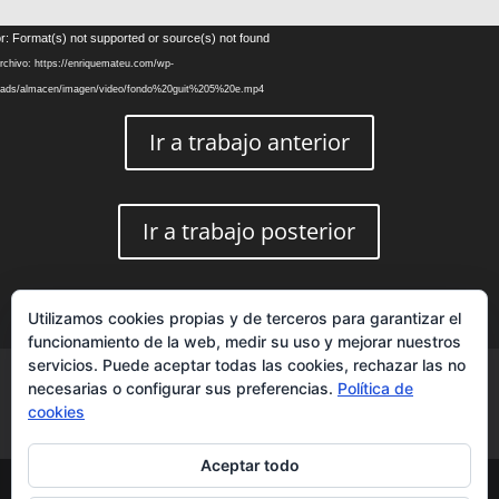
Reproductor
r: Format(s) not supported or source(s) not found
de
rchivo: https://enriquemateu.com/wp-
vídeo
loads/almacen/imagen/video/fondo%20guit%205%20e.mp4
Ir a trabajo anterior
Ir a trabajo posterior
Utilizamos cookies propias y de terceros para garantizar el
funcionamiento de la web, medir su uso y mejorar nuestros
servicios. Puede aceptar todas las cookies, rechazar las no
Aviso Legal
Política de privacidad
necesarias o configurar sus preferencias.
Política de
Política de cookies
Blog
Sobre mí
cookies
Contacto
Aceptar todo