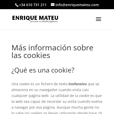
+34 610 731 211
info@enriquemateu.com
Más información sobre
las cookies
¿Qué es una cookie?
Una
cookie
es un fichero de texto
inofensivo
que se
almacena en su navegador cuando visita casi
cualquier página web. La utilidad de la
cookie
es que
la web sea capaz de recordar su visita cuando vuelva
a navegar por esa página. Aunque mucha gente no
lo sabe las
cookies
se llevan utilizando desde hace 20