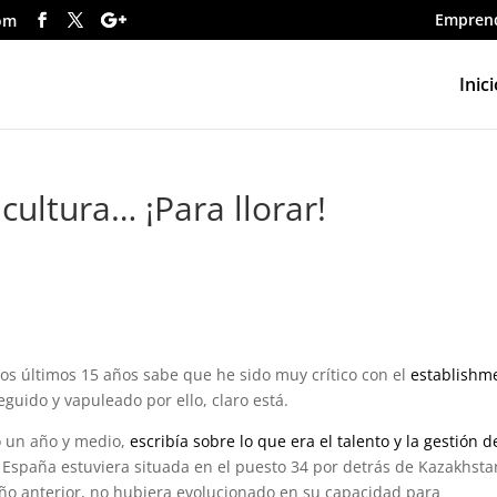
Empren
om
Inici
cultura… ¡Para llorar!
tos últimos 15 años sabe que he sido muy crítico con el
establishm
eguido y vapuleado por ello, claro está.
o un año y medio,
escribía sobre lo que era el talento y la gestión d
 España estuviera situada en el puesto 34 por detrás de Kazakhsta
año anterior, no hubiera evolucionado en su capacidad para