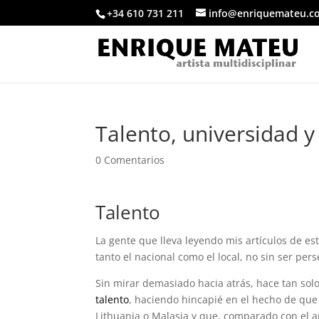
+34 610 731 211
info@enriquemateu.c
Talento, universidad y 
0 Comentarios
Talento
La gente que lleva leyendo mis artículos de es
tanto el nacional como el local, no sin ser pers
Sin mirar demasiado hacia atrás, hace tan sol
talento
, haciendo hincapié en el hecho de que
Lithuania o Malasia y que, comparado con el 