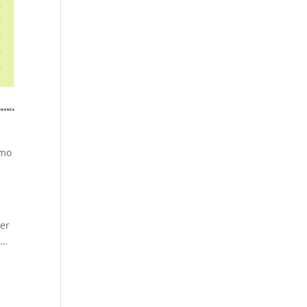
imo
ner
s…