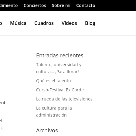
dimiento
Conciertos
Sobre mí
Contacto
o
Música
Cuadros
Vídeos
Blog
Entradas recientes
Talento, universidad y
cultura… ¡Para llorar!
Qué es el talento
Curso-Festival Ex Corde
La rueda de las televisiones
ent
,
La cultura para la
administración
el
n,
Archivos