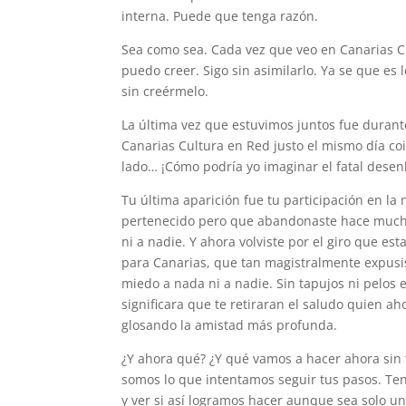
interna. Puede que tenga razón.
Sea como sea. Cada vez que veo en Canarias Cu
puedo creer. Sigo sin asimilarlo. Ya se que es
sin creérmelo.
La última vez que estuvimos juntos fue durant
Canarias Cultura en Red justo el mismo día coi
lado… ¡Cómo podría yo imaginar el fatal dese
Tu última aparición fue tu participación en la
pertenecido pero que abandonaste hace much
ni a nadie. Y ahora volviste por el giro que e
para Canarias, que tan magistralmente expusi
miedo a nada ni a nadie. Sin tapujos ni pelos
significara que te retiraran el saludo quien a
glosando la amistad más profunda.
¿Y ahora qué? ¿Y qué vamos a hacer ahora sin
somos lo que intentamos seguir tus pasos. Te
y ver si así logramos hacer aunque sea solo un