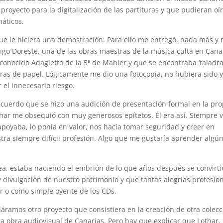
proyecto para la digitalización de las partituras y que pudieran oí
máticos.
 que le hiciera una demostración. Para ello me entregó, nada más y
go Doreste, una de las obras maestras de la música culta en Cana
conocido Adagietto de la 5ª de Mahler y que se encontraba ‘taladr
oras de papel. Lógicamente me dio una fotocopia, no hubiera sido 
 el innecesario riesgo.
recuerdo que se hizo una audición de presentación formal en la pro
thar me obsequió con muy generosos epítetos. Él era así. Siempre 
 apoyaba, lo ponía en valor, nos hacía tomar seguridad y creer en
ra siempre difícil profesión. Algo que me gustaría aprender algún
dea, estaba naciendo el embrión de lo que años después se convirti
 divulgación de nuestro patrimonio y que tantas alegrías profesio
 o como simple oyente de los CDs.
áramos otro proyecto que consistiera en la creación de otra colecc
la obra audiovisual de Canarias. Pero hay que explicar que Lothar,