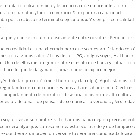
e reunía con otra persona y le proponía que emprendiera otro
era un charlatán ¡Todo lo contrario! Sino por una capacidad
aba por la cabeza se terminaba ejecutando. Y siempre con calidad
o.
a que ya no se encuentra físicamente entre nosotros. Pero no lo s
ue en realidad es una chorrada pero que yo atesoro. Estando con é
mos con algunos catedráticos de la ULPG, amigos suyos, y al hacer 
. Uno de ellos me preguntó sobre el estilo que hacía y Lothar, co
ue hace lo que le da gana»… ¡Jamás nadie lo explicó mejor!
éndote tan pronto (cómo si fuera tuya la culpa). Aquí estamos to
eguntándonos cómo narices vamos a hacer ahora sin ti. Cierto es
de comportamiento democrático, de asociacionismo, de alta cultura,
r estar, de amar, de pensar, de comunicar la verdad… ¡Pero todav
o voy a revelar su nombre, si Lothar nos había dejado precisament
ocurriera algo que, curiosamente, está ocurriendo y que tampoco 
rrespondiera a un orden universal y tuviera una complicada lógica