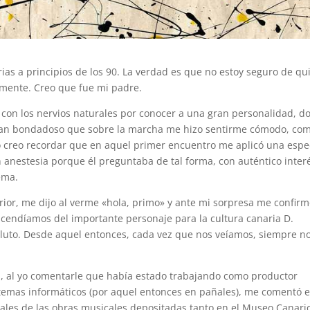
rias a principios de los 90. La verdad es que no estoy seguro de qu
mente. Creo que fue mi padre.
, con los nervios naturales por conocer a una gran personalidad, d
o tan bondadoso que sobre la marcha me hizo sentirme cómodo, co
. Yo creo recordar que en aquel primer encuentro me aplicó una espe
on anestesia porque él preguntaba de tal forma, con auténtico inter
ema.
ior, me dijo al verme «hola, primo» y ante mi sorpresa me confir
cendíamos del importante personaje para la cultura canaria D.
oluto. Desde aquel entonces, cada vez que nos veíamos, siempre n
n, al yo comentarle que había estado trabajando como productor
stemas informáticos (por aquel entonces en pañales), me comentó e
ales de las obras musicales depositadas tanto en el Museo Canari