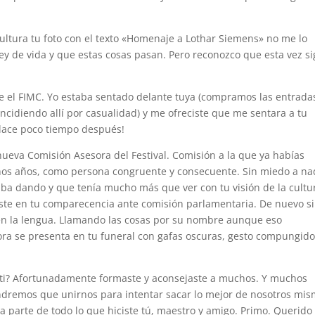
ltura tu foto con el texto «Homenaje a Lothar Siemens» no me lo
 ley de vida y que estas cosas pasan. Pero reconozco que esta vez s
e el FIMC. Yo estaba sentado delante tuya (compramos las entrada
ncidiendo allí por casualidad) y me ofreciste que me sentara a tu
nlace poco tiempo después!
 nueva Comisión Asesora del Festival. Comisión a la que ya habías
os años, como persona congruente y consecuente. Sin miedo a na
staba dando y que tenía mucho más que ver con tu visión de la cultu
ste en tu comparecencia ante comisión parlamentaria. De nuevo s
 en la lengua. Llamando las cosas por su nombre aunque eso
hora se presenta en tu funeral con gafas oscuras, gesto compungido
 ti? Afortunadamente formaste y aconsejaste a muchos. Y muchos
ndremos que unirnos para intentar sacar lo mejor de nosotros mi
a parte de todo lo que hiciste tú, maestro y amigo. Primo. Querido