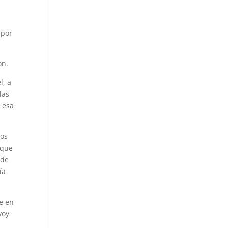
 por
on.
l, a
las
n esa
dos
 que
 de
ía
e en
voy