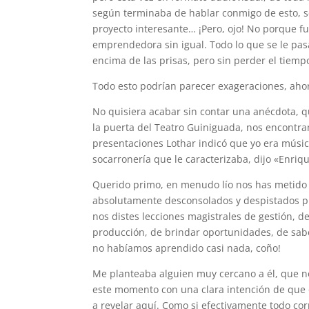
según terminaba de hablar conmigo de esto, s
proyecto interesante… ¡Pero, ojo! No porque fu
emprendedora sin igual. Todo lo que se le pas
encima de las prisas, pero sin perder el tiemp
Todo esto podrían parecer exageraciones, ahor
No quisiera acabar sin contar una anécdota, q
la puerta del Teatro Guiniguada, nos encontra
presentaciones Lothar indicó que yo era músico
socarronería que le caracterizaba, dijo «Enriq
Querido primo, en menudo lío nos has metido y
absolutamente desconsolados y despistados pr
nos distes lecciones magistrales de gestión, 
producción, de brindar oportunidades, de sabe
no habíamos aprendido casi nada, coño!
Me planteaba alguien muy cercano a él, que n
este momento con una clara intención de que 
a revelar aquí. Como si efectivamente todo co