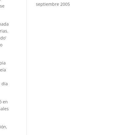
septiembre 2005
rse
 nada
rias.
ado’
yo
pia
veía
 día
ó en
nales
ión,