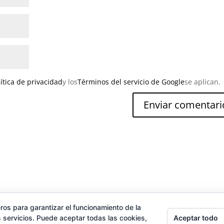
lítica de privacidad
y los
Términos del servicio de Google
se aplican.
ros para garantizar el funcionamiento de la
ica de cookies
Blog
Sobre mí
Contacto
Aceptar todo
 servicios. Puede aceptar todas las cookies,