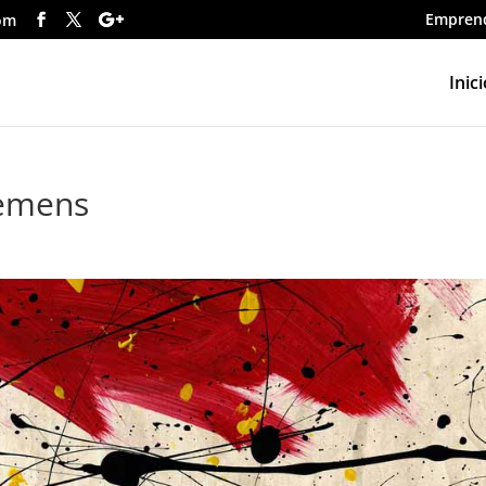
Empren
om
Inici
iemens