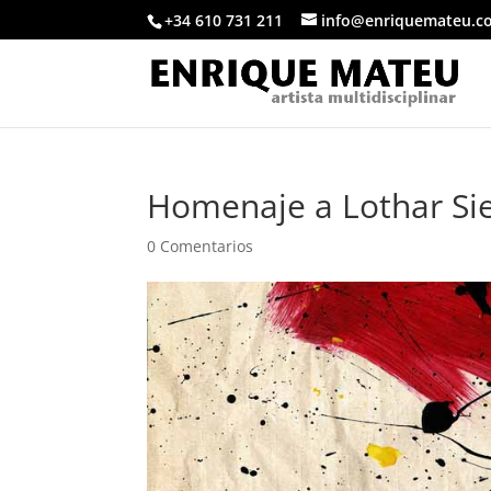
+34 610 731 211
info@enriquemateu.c
Homenaje a Lothar S
0 Comentarios