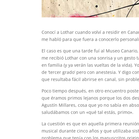
Conocí a Lothar cuando volví a residir en Cana
me habló para que fuera a conocerlo personal
El caso es que una tarde fuí al Museo Canario
me recibió Lothar con una sonrisa y un gest
en familia (y ya verán las vueltas de la vida)
de ‘tercer grado’ pero con anestesia. Y digo c
que resultaba fácil abrirse en canal, sin probl
Poco tiempo después, en otro encuentro poster
que éramos primos lejanos porque los dos des
Agustín Millares, cosa que yo no sabía en abs
saludábamos con un «qué tal estás, primo».
La cuestión es que en aquella primera reunió
musical durante cinco años y que utilizaba si
problema que tenía con los manuscritos origin