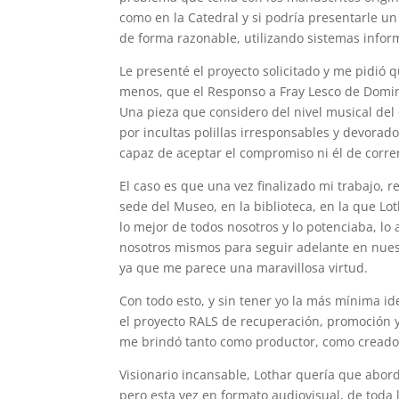
como en la Catedral y si podría presentarle un 
de forma razonable, utilizando sistemas infor
Le presenté el proyecto solicitado y me pidió
menos, que el Responso a Fray Lesco de Domin
Una pieza que considero del nivel musical del 
por incultas polillas irresponsables y devorad
capaz de aceptar el compromiso ni él de correr
El caso es que una vez finalizado mi trabajo, 
sede del Museo, en la biblioteca, en la que Lo
lo mejor de todos nosotros y lo potenciaba, lo
nosotros mismos para seguir adelante en nuest
ya que me parece una maravillosa virtud.
Con todo esto, y sin tener yo la más mínima i
el proyecto RALS de recuperación, promoción y
me brindó tanto como productor, como creador
Visionario incansable, Lothar quería que abord
pero esta vez en formato audiovisual, de toda 