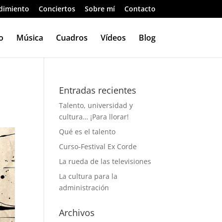
dimiento
Conciertos
Sobre mí
Contacto
o
Música
Cuadros
Vídeos
Blog
Entradas recientes
Talento, universidad y
cultura… ¡Para llorar!
Qué es el talento
Curso-Festival Ex Corde
La rueda de las televisiones
La cultura para la
administración
Archivos